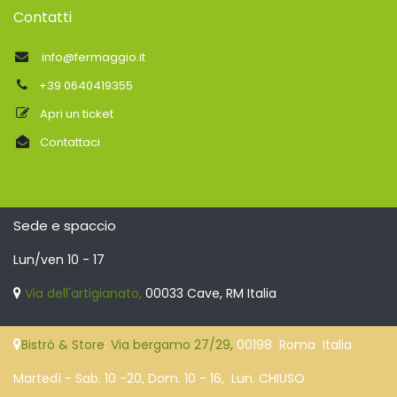
Contatti
info@fermaggio.it
+39 0640419355
Apri un ticket
Contattaci
Sede e spaccio
Lun/ven 10 - 17
Via dell'artigianato,
00033 Cave, RM Italia
Bistrò & Store
:
Via bergamo 27/29,
00198 Roma Italia
Martedì - Sab. 10 -20, Dom. 10 - 16, Lun. CHIUSO