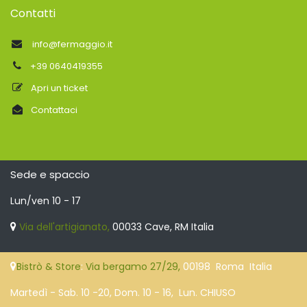
Contatti
info@fermaggio.it
+39 0640419355
Apri un ticket
Contattaci
Sede e spaccio
Lun/ven 10 - 17
Via dell'artigianato,
00033 Cave, RM Italia
Bistrò & Store
:
Via bergamo 27/29,
00198 Roma Italia
Martedì - Sab. 10 -20, Dom. 10 - 16, Lun. CHIUSO