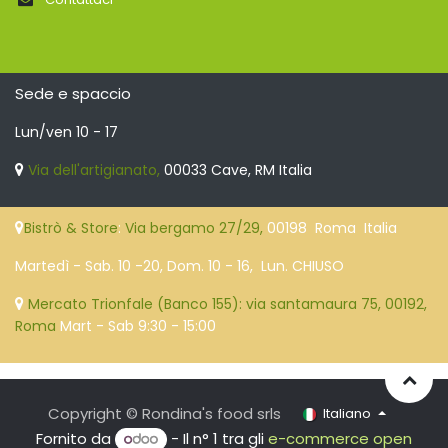
Sede e spaccio
Lun/ven 10 - 17
Via dell'artigianato,
00033 Cave, RM Italia
Bistrò & Store
:
Via bergamo 27/29,
00198 Roma Italia
Martedì - Sab. 10 -20, Dom. 10 - 16, Lun. CHIUSO
Mercato Trionfale (Banco 155): via santamaura 75, 00192,
Roma
Mart - Sab 9:30 - 15:00
Copyright © Rondina's food srls
Italiano
Fornito da
- Il n° 1 tra gli
e-commerce open