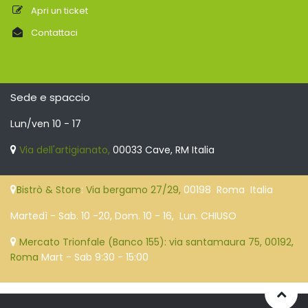
Apri un ticket
Contattaci
Sede e spaccio
Lun/ven 10 - 17
Via dell'artigianato,
00033 Cave, RM Italia
Bistrò & Store
:
Via bergamo 27/29,
00198 Roma Italia
Martedì - Sab. 10 -20, Dom. 10 - 16, Lun. CHIUSO
Mercato Trionfale (Banco 155): via santamaura 75, 00192,
Roma
Mart - Sab 9:30 - 15:00